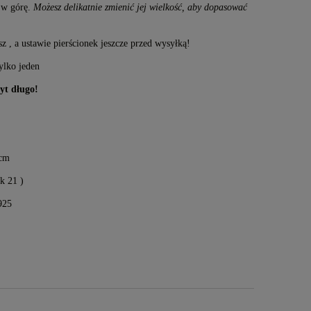
w w górę.
Możesz delikatnie zmienić jej wielkość, aby dopasować
 , a ustawie pierścionek jeszcze przed wysyłką!
tylko jeden
yt długo!
 cm
ok 21 )
925