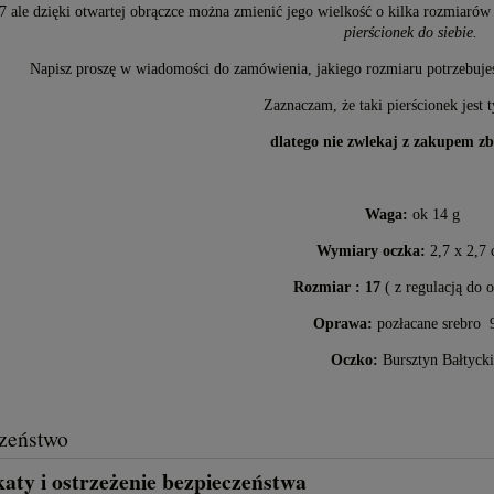
7 ale dzięki otwartej obrączce można zmienić jego wielkość o kilka rozmiaró
pierścionek do siebie.
Napisz proszę w wiadomości do zamówienia, jakiego rozmiaru potrzebujesz
Zaznaczam, że taki pierścionek jest 
dlatego nie zwlekaj z zakupem zb
Waga:
ok 14 g
Wymiary oczka:
2,7 x 2,7
Rozmiar : 17
( z regulacją do 
Oprawa:
pozłacane srebro 
Oczko:
Bursztyn Bałtycki
zeństwo
katy i ostrzeżenie bezpieczeństwa