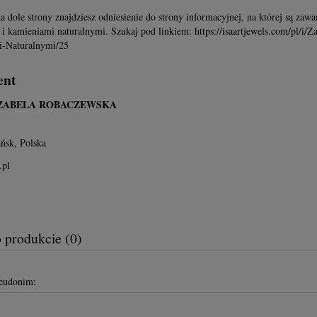
a dole strony znajdziesz odniesienie do strony informacyjnej, na której są zawa
i kamieniami naturalnymi. Szukaj pod linkiem: https://isaartjewels.com/pl/i/
-Naturalnymi/25
ent
IZABELA ROBACZEWSKA
ńsk, Polska
.pl
o produkcie (0)
seudonim: