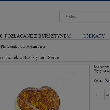
O POZŁACANE Z BURSZTYNEM
UNIKATY
 Pierścionek z Bursztynem Serce
erścionek z Bursztynem Serce
Dostępność
Wysyłka w
52
Cena:
szt