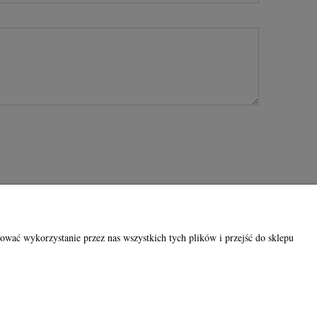
ISAART
ować wykorzystanie przez nas wszystkich tych plików i przejść do sklepu
O firmie
Kontakt