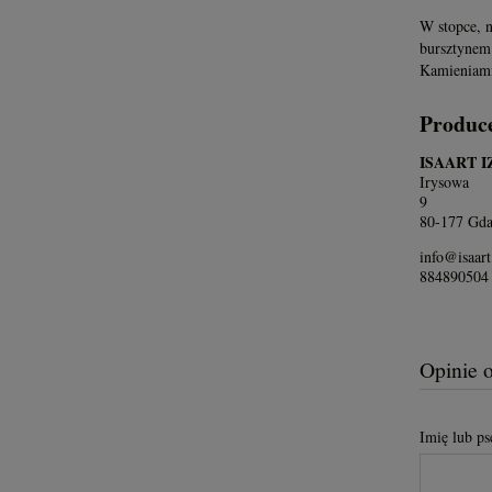
W stopce, n
bursztynem 
Kamieniami
Produc
ISAART 
Irysowa
9
80-177 Gda
info@isaart
884890504
Opinie 
Imię lub p