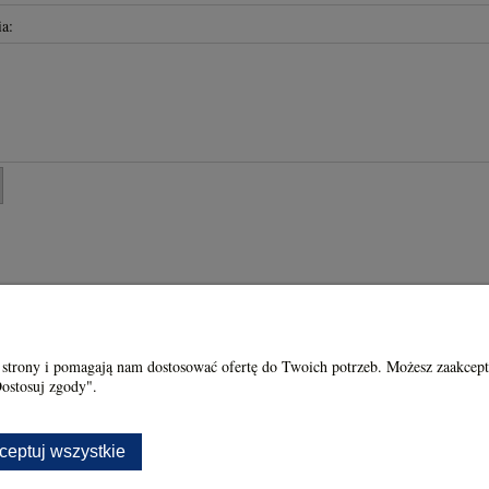
a:
Moje konto
 strony i pomagają nam dostosować ofertę do Twoich potrzeb. Możesz zaakcept
Dostosuj zgody".
ć?
Twoje zamówienia
kowania Biżuterii Srebrnej z
Ustawienia konta
ceptuj wszystkie
i Kamieniami Naturalnymi
Przechowalnia