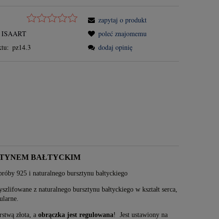
zapytaj o produkt
ISAART
poleć znajomemu
tu:
pz14.3
dodaj opinię
ZTYNEM BAŁTYCKIM
próby 925 i naturalnego bursztynu bałtyckiego
szlifowane z naturalnego bursztynu bałtyckiego w kształt serca,
gularne.
rstwą złota, a
obrączka jest regulowana
! Jest ustawiony na