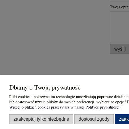
Twoja opini
wyślij
Dbamy o Twoją prywatność
Obsługa klienta
Informacje
Pliki cookies i pokrewne im technologie umożliwiają poprawne działanie
lub dostosować użycie plików do swoich preferencji, wybierając opcję "
Formy płatności
Jak kupowa
Więcej o plikach cookies przeczytasz w naszej Polityce prywatności.
Czas i koszty dostawy
Zasady Użyt
zaakceptuj tylko niezbędne
dostosuj zgody
zaak
Bursztynem 
Zwroty i reklamacje
Regulamin