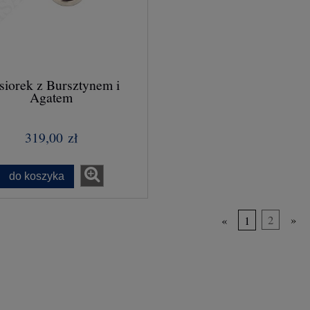
siorek z Bursztynem i
Agatem
319,00 zł
do koszyka
«
1
2
»