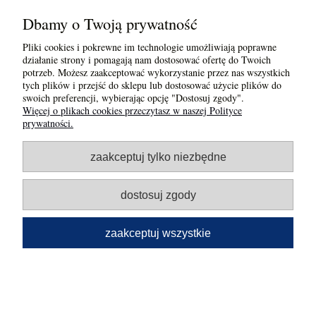
ISAART
Dbamy o Twoją prywatność
Pliki cookies i pokrewne im technologie umożliwiają poprawne
pokaż pełną wersję strony
działanie strony i pomagają nam dostosować ofertę do Twoich
potrzeb. Możesz zaakceptować wykorzystanie przez nas wszystkich
Sklep internetowy Shoper.pl
tych plików i przejść do sklepu lub dostosować użycie plików do
swoich preferencji, wybierając opcję "Dostosuj zgody".
Więcej o plikach cookies przeczytasz w naszej Polityce
prywatności.
zaakceptuj tylko niezbędne
dostosuj zgody
zaakceptuj wszystkie