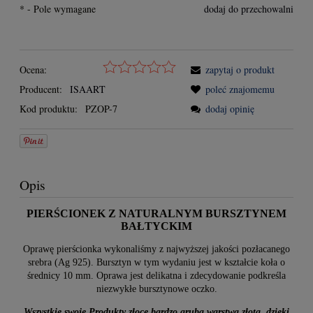
*
- Pole wymagane
dodaj do przechowalni
Ocena:
zapytaj o produkt
Producent:
ISAART
poleć znajomemu
Kod produktu:
PZOP-7
dodaj opinię
Opis
PIERŚCIONEK Z NATURALNYM BURSZTYNEM
BAŁTYCKIM
Oprawę pierścionka wykonaliśmy z najwyższej jakości pozłacanego
srebra (Ag 925). Bursztyn w tym wydaniu jest w kształcie koła o
średnicy 10 mm. Oprawa jest delikatna i zdecydowanie podkreśla
niezwykłe bursztynowe oczko.
Wszystkie swoje Produkty złocę bardzo grubą warstwą złota, dzięki