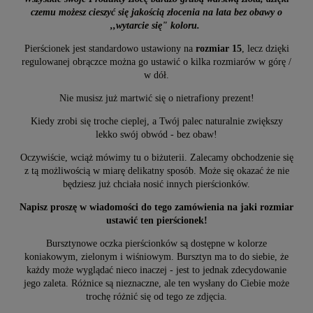
czemu możesz cieszyć się jakością złocenia na lata bez obawy o
,,wytarcie się" koloru.
Pierścionek jest standardowo ustawiony na
rozmiar 15
, lecz dzięki
regulowanej obrączce można go ustawić o kilka rozmiarów w górę /
w dół.
Nie musisz już martwić się o nietrafiony prezent!
Kiedy zrobi się troche cieplej, a Twój palec naturalnie zwiększy
lekko swój obwód - bez obaw!
Oczywiście, wciąż mówimy tu o biżuterii. Zalecamy obchodzenie się
z tą możliwością w miarę delikatny sposób. Może się okazać że nie
będziesz już chciała nosić innych pierścionków.
Napisz proszę w wiadomości do tego zamówienia na jaki rozmiar
ustawić ten pierścionek!
Bursztynowe oczka pierścionków są dostępne w kolorze
koniakowym, zielonym i wiśniowym. Bursztyn ma to do siebie, że
każdy może wyglądać nieco inaczej - jest to jednak zdecydowanie
jego zaleta. Różnice są nieznaczne, ale ten wysłany do Ciebie może
trochę różnić się od tego ze zdjęcia.