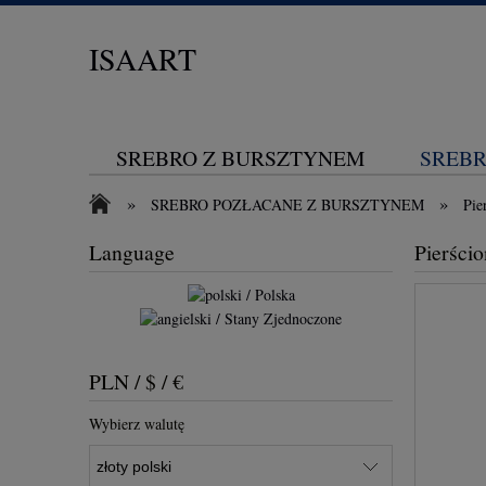
ISAART
SREBRO Z BURSZTYNEM
SREBR
»
»
SREBRO POZŁACANE Z BURSZTYNEM
Pie
KONTAKT
Language
Pierści
PLN / $ / €
Wybierz walutę