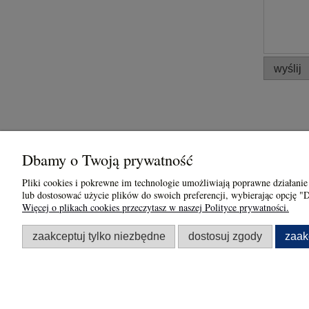
wyślij
Dbamy o Twoją prywatność
Obsługa klienta
Informacje
Pliki cookies i pokrewne im technologie umożliwiają poprawne działanie
lub dostosować użycie plików do swoich preferencji, wybierając opcję "
Formy płatności
Jak kupowa
Więcej o plikach cookies przeczytasz w naszej Polityce prywatności.
Czas i koszty dostawy
Zasady Użyt
zaakceptuj tylko niezbędne
dostosuj zgody
zaak
Bursztynem 
Zwroty i reklamacje
Regulamin
Polityka pr