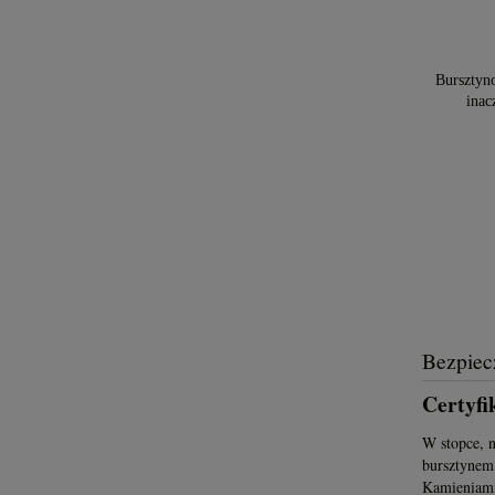
Bursztyn
inac
Bezpiec
Certyfi
W stopce, n
bursztynem 
Kamieniami