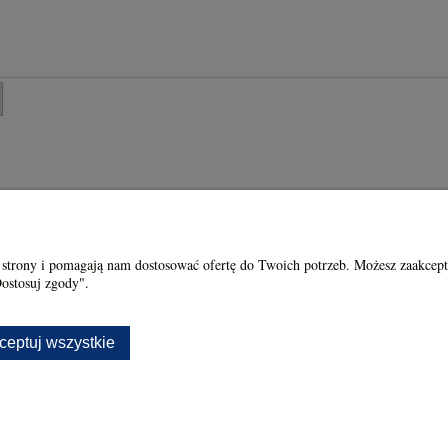
Moje konto
 strony i pomagają nam dostosować ofertę do Twoich potrzeb. Możesz zaakcept
Dostosuj zgody".
ć?
Twoje zamówienia
kowania Biżuterii Srebrnej z
Ustawienia konta
ceptuj wszystkie
i Kamieniami Naturalnymi
Przechowalnia
ywatności
Sklep internetowy Shoper.pl