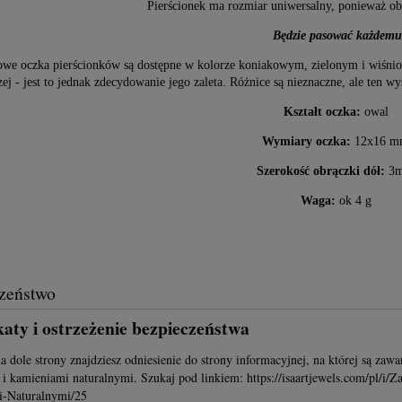
Pierścionek ma rozmiar uniwersalny, ponieważ obr
Będzie pasować każdemu
owe oczka pierścionków są dostępne w kolorze koniakowym, zielonym i wiśnio
zej - jest to jednak zdecydowanie jego zaleta. Różnice są nieznaczne, ale ten w
Kształt oczka:
owal
Wymiary oczka:
12x16 m
Szerokość obrączki dół:
3
Waga:
ok 4 g
zeństwo
katy i ostrzeżenie bezpieczeństwa
a dole strony znajdziesz odniesienie do strony informacyjnej, na której są zawa
i kamieniami naturalnymi. Szukaj pod linkiem: https://isaartjewels.com/pl/i/
-Naturalnymi/25