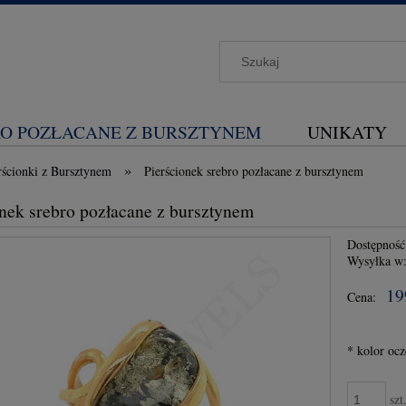
O POZŁACANE Z BURSZTYNEM
UNIKATY
»
rścionki z Bursztynem
Pierścionek srebro pozłacane z bursztynem
onek srebro pozłacane z bursztynem
Dostępność
Wysyłka w
19
Cena:
*
kolor ocz
szt