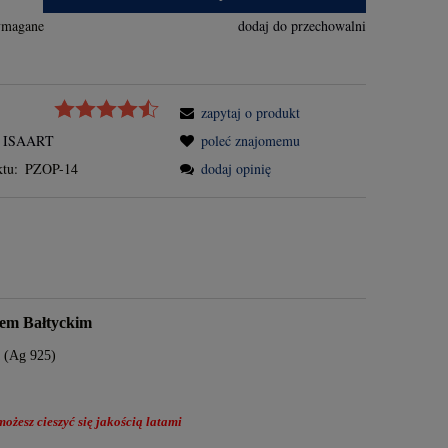
ymagane
dodaj do przechowalni
zapytaj o produkt
ISAART
poleć znajomemu
tu:
PZOP-14
dodaj opinię
nem Bałtyckim
a (Ag 925)
ożesz cieszyć się jakością latami