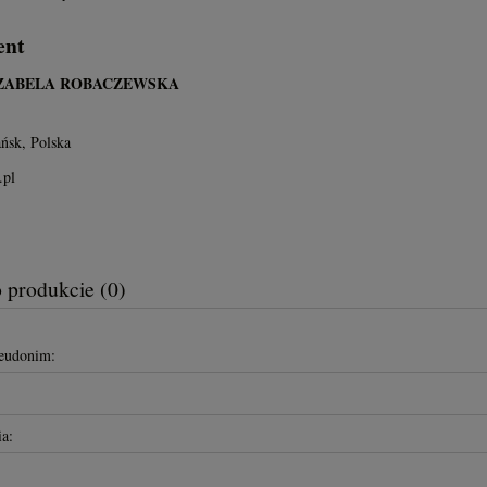
ent
IZABELA ROBACZEWSKA
ńsk, Polska
.pl
o produkcie (0)
seudonim:
a: