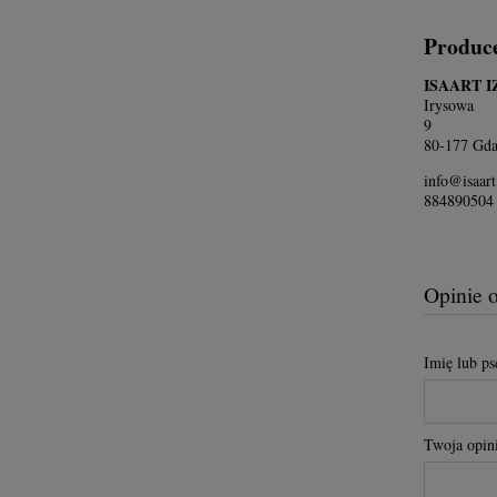
Produc
ISAART 
Irysowa
9
80-177 Gda
info@isaart
884890504
Opinie 
Imię lub p
Twoja opini