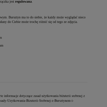
ączka jest
regulowana
.
wym. Bursztyn ma to do siebie, że każdy może wyglądać nieco
.
ysłany do Ciebie może trochę różnić się od tego ze zdjęcia
m
mm
rte informacje dotyczące zasad użytkowania biżuterii srebrnej z
Zasady-Uzytkowania-Bizuterii-Srebrnej-z-Bursztynem-i-